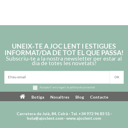
UNEIX‑TE A JOC LENT I ESTIGUES
INFORMAT/DA DE TOT EL QUE PASSA!
Subscriu‑te a la nostra newsletter per estar al
dia de totes les novetats!
Accepto l'
avís legal
i la
política de privacitat
Botiga
Nosaltres
Blog
Contacte
Carretera de Juià, 84, Celrà · Tel. +34 972 96 83 51 ·
hola@ajoclent.com
·
www.ajoclent.com