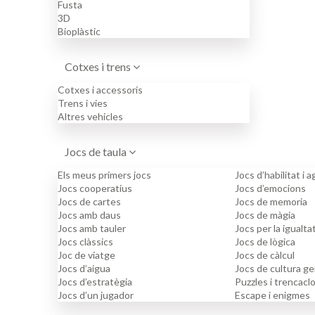
Fusta
3D
Bioplàstic
Cotxes i trens
Cotxes i accessoris
Trens i vies
Altres vehicles
Jocs de taula
Els meus primers jocs
Jocs d’habilitat i 
Jocs cooperatius
Jocs d’emocions
Jocs de cartes
Jocs de memoria
Jocs amb daus
Jocs de màgia
Jocs amb tauler
Jocs per la igualta
Jocs clàssics
Jocs de lògica
Joc de viatge
Jocs de càlcul
Jocs d’aigua
Jocs de cultura gen
Jocs d’estratègia
Puzzles i trencac
Jocs d’un jugador
Escape i enigmes