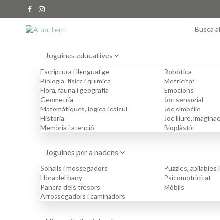
Joguines educatives
Escriptura i llenguatge
Robòtica
Biología, física i química
Motricitat
Flora, fauna i geografía
Emocions
Geometría
Joc sensorial
Matemàtiques, lògica i càlcul
Joc simbòlic
Història
Joc lliure, imaginac
Memòria i atenció
Bioplàstic
Joguines per a nadons
Sonalls i mossegadors
Puzzles, apilables 
Hora del bany
Psicomotricitat
Panera dels tresors
Mòbils
Arrossegadors i caminadors