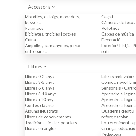
Accessoris
Motxilles, estoigs, moneders,
Calçat
bosses...
Càmeres de fotos
Paraigües
Rellotges
Bicicletes, tricicles i cotxes
Caixes de música
Cuina
Decoració
Ampolles, carmanyoles, porta-
Exterior/ Platja i 
entrepans...
pati
Llibres
Llibres 0-2 anys
Llibres amb valors
Llibres 3-5 anys
Còmics, novel·la g
Llibres 6-8 anys
Sensorials / Cartr
Llibres 8-10 anys
Aprendre a llegir a
Llibres +10 anys
Aprendre a llegir a
Contes clàssics
Aprendre a llegir 
Àlbums il·lustrats
Quaderns d’estiu – 
Llibres de coneixements
reforç escolar
Tradicions i festes populars
Entreteniment i 
Llibres en anglès
Criança i educació
Pedagogia