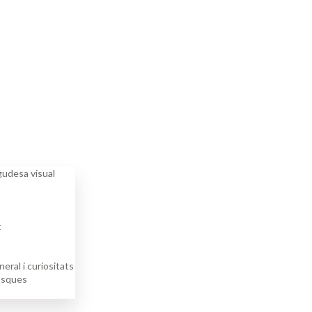
agudesa visual
t
eral i curiositats
losques