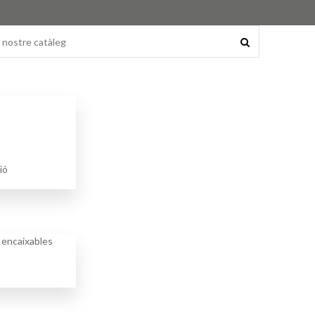
ió
i encaixables