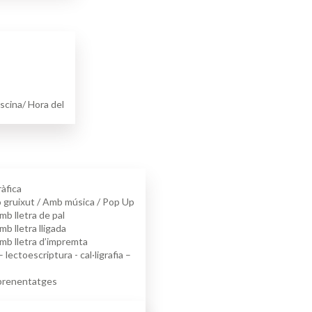
Piscina/ Hora del
ràfica
ó gruixut / Amb música / Pop Up
mb lletra de pal
mb lletra lligada
amb lletra d’impremta
lectoescriptura - cal·ligrafia –
aprenentatges