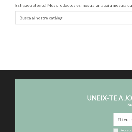
Estigueu atents! Més productes es mostraran aquí a mesura que
UNEIX‑TE A J
Su
Accepto