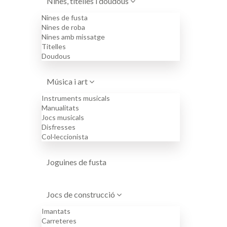
Nines, titelles i doudous
Nines de fusta
Nines de roba
Nines amb missatge
Titelles
Doudous
Música i art
Instruments musicals
Manualitats
Jocs musicals
Disfresses
Col·leccionista
Joguines de fusta
Jocs de construcció
Imantats
Carreteres