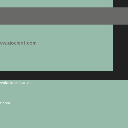
ww.ajoclent.com
volucions i canvis
nt.com