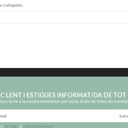
 s'afegeixin.
OC LENT I ESTIGUES INFORMAT/DA DE TOT 
bscriu‑te a la nostra newsletter per estar al dia de totes les noveta
 l'
avís legal
i la
política de privacitat