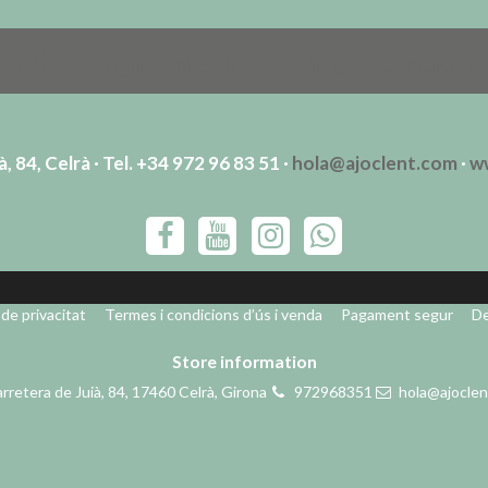
Botiga
Nosaltres
Blog
Contacte
, 84, Celrà · Tel. +34 972 96 83 51 ·
hola@ajoclent.com
·
w
 de privacitat
Termes i condicions d’ús i venda
Pagament segur
De
Store information
rretera de Juià, 84, 17460 Celrà, Girona
972968351
hola@ajocle