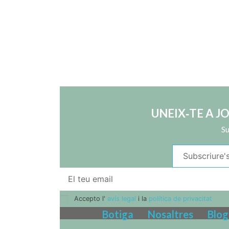
UNEIX‑TE A J
Su
Accepto l'
avís legal
i la
política de privacitat
Botiga
Nosaltres
Blog