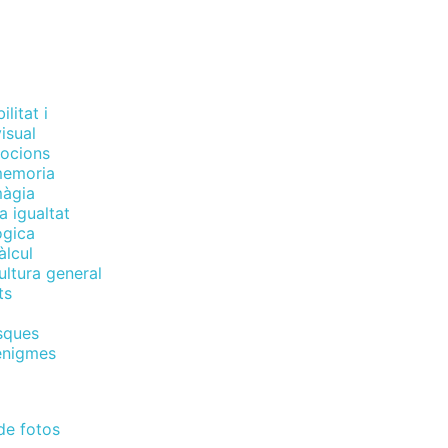
litat i
isual
ocions
memoria
màgia
a igualtat
ògica
àlcul
ultura general
ts
sques
enigmes
de fotos