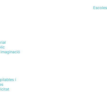
Escoles
rial
lic
, imaginació
pilables i
es
icitat