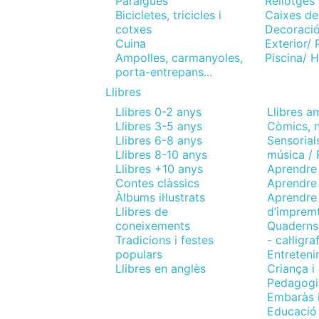
Paraigües
Rellotges
Bicicletes, tricicles i
Caixes de
cotxes
Decoraci
Cuina
Exterior/ P
Ampolles, carmanyoles,
Piscina/ H
porta-entrepans...
Llibres
Llibres 0-2 anys
Llibres a
Llibres 3-5 anys
Còmics, n
Llibres 6-8 anys
Sensorial
Llibres 8-10 anys
música /
Llibres +10 anys
Aprendre 
Contes clàssics
Aprendre a
Àlbums il·lustrats
Aprendre 
Llibres de
d’imprem
coneixements
Quaderns 
Tradicions i festes
- cal·ligr
populars
Entreteni
Llibres en anglès
Criança i
Pedagogi
Embaràs i
Educació