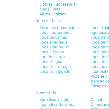
Cotxes i accessoris
Trens i vies
Altres vehicles
Jocs de taula
Els meus primers jocs
Jocs d’habi
Jocs cooperatius
agudesa v
Jocs de cartes
Jocs d’em
Jocs amb daus
Jocs de 
Jocs amb tauler
Jocs de 
Jocs clàssics
Jocs per l
Joc de viatge
Jocs de l
Jocs d’aigua
Jocs de c
Jocs d’estratègia
Jocs de c
Jocs d’un jugador
i curiosita
Puzzles i
trencaclo
Escape i 
Accessoris
Motxilles, estoigs,
Calçat
moneders, bosses...
Càmeres 