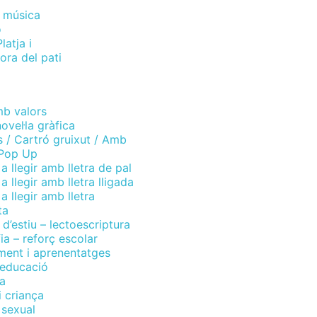
 música
ó
latja i
ora del pati
mb valors
ovel·la gràfica
s / Cartró gruixut / Amb
 Pop Up
a llegir amb lletra de pal
 llegir amb lletra lligada
a llegir amb lletra
ta
d’estiu – lectoescriptura
afia – reforç escolar
ment i aprenentatges
 educació
a
 criança
 sexual