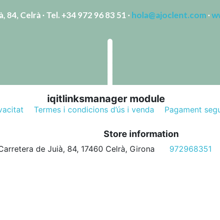
, 84, Celrà · Tel. +34 972 96 83 51 ·
hola@ajoclent.com
·
w
iqitlinksmanager module
vacitat
Termes i condicions d’ús i venda
Pagament seg
Store information
Carretera de Juià, 84, 17460 Celrà, Girona
972968351