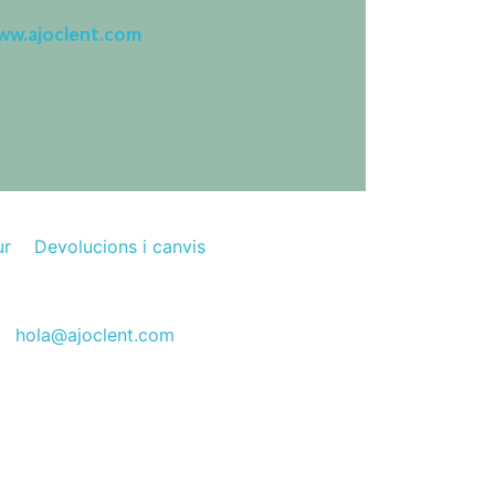
ww.ajoclent.com
ur
Devolucions i canvis
hola@ajoclent.com