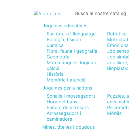
Joguines educatives
Escriptura i llenguatge
Robòtica
Biología, física i
Motricitat
química
Emocions
Flora, fauna i geografía
Joc senso
Geometría
Joc simbò
Matemàtiques, lògica i
Joc lliure
càlcul
Bioplàstic
Història
Memòria i atenció
Joguines per a nadons
Sonalls i mossegadors
Puzzles, a
Hora del bany
encaixabl
Panera dels tresors
Psicomotr
Arrossegadors i
Mòbils
caminadors
Nines, titelles i doudous