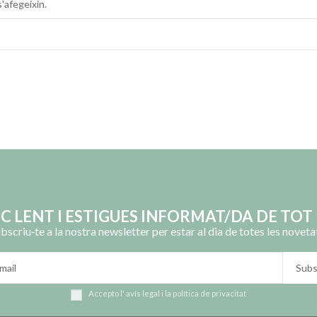
'afegeixin.
OC LENT I ESTIGUES INFORMAT/DA DE TOT 
bscriu‑te a la nostra newsletter per estar al dia de totes les noveta
Accepto l'
avís legal
i la
política de privacitat