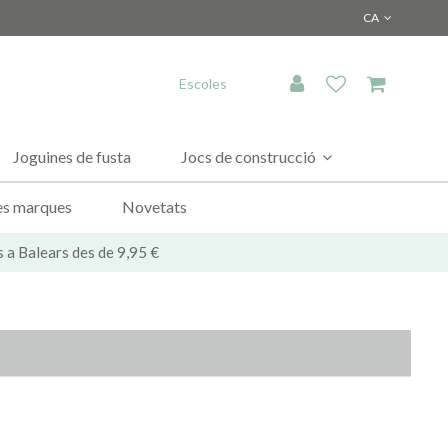
CA
Escoles
Joguines de fusta
Jocs de construcció
es marques
Novetats
s a Balears des de 9,95 €