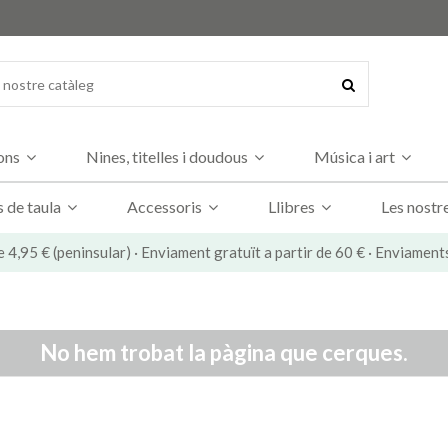
dons
Nines, titelles i doudous
Música i art
s de taula
Accessoris
Llibres
Les nostr
e 4,95 € (peninsular) · Enviament gratuït a partir de 60 € · Enviament
No hem trobat la pàgina que cerques.