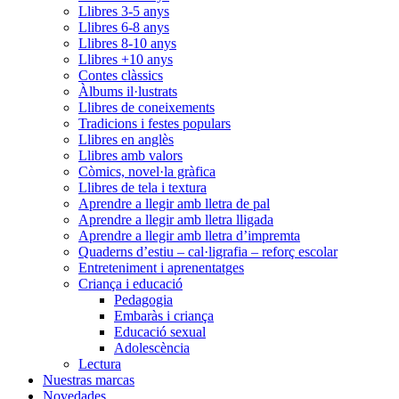
Llibres 3-5 anys
Llibres 6-8 anys
Llibres 8-10 anys
Llibres +10 anys
Contes clàssics
Àlbums il·lustrats
Llibres de coneixements
Tradicions i festes populars
Llibres en anglès
Llibres amb valors
Còmics, novel·la gràfica
Llibres de tela i textura
Aprendre a llegir amb lletra de pal
Aprendre a llegir amb lletra lligada
Aprendre a llegir amb lletra d’impremta
Quaderns d’estiu – cal·ligrafia – reforç escolar
Entreteniment i aprenentatges
Criança i educació
Pedagogia
Embaràs i criança
Educació sexual
Adolescència
Lectura
Nuestras marcas
Novedades