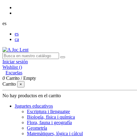
es
es
ca
Iniciar sesión
Wishlist (
)
Escuelas
0
Carrito
/
Empty
Carrito
×
No hay productos en el carrito
Juguetes educativos
Escriptura i llenguatge
Biología, física i química
Flora, fauna i geografía
Geometría
Matemàtiques, lògica i càlcul