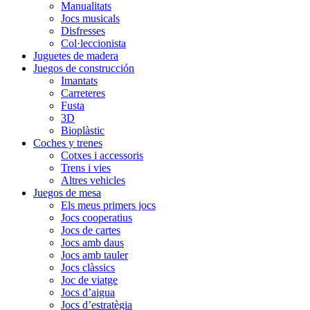
Manualitats
Jocs musicals
Disfresses
Col·leccionista
Juguetes de madera
Juegos de construcción
Imantats
Carreteres
Fusta
3D
Bioplàstic
Coches y trenes
Cotxes i accessoris
Trens i vies
Altres vehicles
Juegos de mesa
Els meus primers jocs
Jocs cooperatius
Jocs de cartes
Jocs amb daus
Jocs amb tauler
Jocs clàssics
Joc de viatge
Jocs d’aigua
Jocs d’estratègia