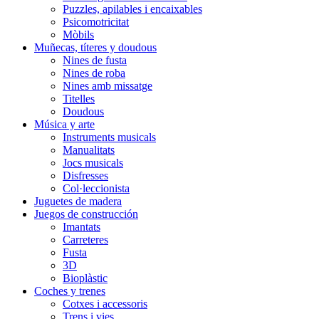
Puzzles, apilables i encaixables
Psicomotricitat
Mòbils
Muñecas, títeres y doudous
Nines de fusta
Nines de roba
Nines amb missatge
Titelles
Doudous
Música y arte
Instruments musicals
Manualitats
Jocs musicals
Disfresses
Col·leccionista
Juguetes de madera
Juegos de construcción
Imantats
Carreteres
Fusta
3D
Bioplàstic
Coches y trenes
Cotxes i accessoris
Trens i vies