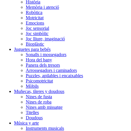
Història
Memòria i atenció
Robòtica
Motricitat
Emocions
Joc sensorial
Joc simbòlic
Joc lliure, imaginació
Bioplàstic
Juguetes para bebés
Sonalls i mossegadors
Hora del bany
Panera dels tresors
Arrossegadors i caminadors
Puzzles, apilables i encaixables
Psicomotricitat
Mòbils
Muñecas, títeres y doudous
Nines de fusta
Nines de roba
Nines amb missatge
Titelles
Doudous
Música y arte
Instruments musicals