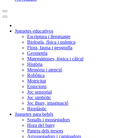
Juguetes educativos
Escriptura i llenguatge
Biología, física i química
Flora, fauna i geografía
Geometría
Matemàtiques, lògica i càlcul
Història
Memòria i atenció
Robòtica
Motricitat
Emocions
Joc sensorial
Joc simbòlic
Joc lliure, imaginació
Bioplàstic
Juguetes para bebés
Sonalls i mossegadors
Hora del bany
Panera dels tresors
Arrossegadors i caminadors