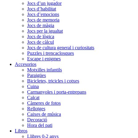
Jocs d’un jugador
Jocs d’habilitat
Jocs d’emocions
Jocs de memoria
Jocs de màgia
Jocs per la igualtat
Jocs de lògica
Jocs de càlcul
Jocs de cultura general i curiositats
Puzzles i trencaclosques
Escape i enigmes
Accesorios
Motxilles infantils
Paraigües
Bicicletes, tricicles i cotxes
Cuina
Carmanyoles i porta-entrepans
Calçat
Càmeres de fotos
Rellotges
Caixes de música
Decoració
Hora del pati
Libros
Llibres 0-2 anys