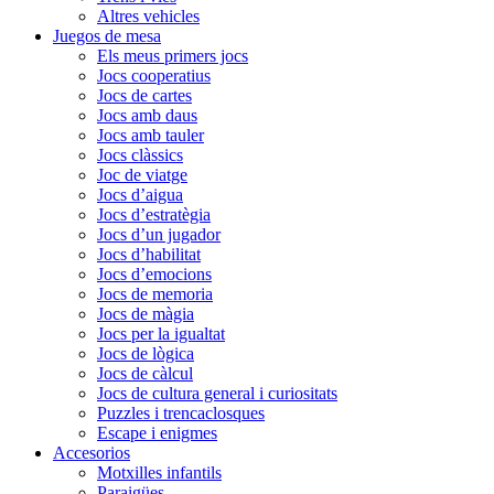
Altres vehicles
Juegos de mesa
Els meus primers jocs
Jocs cooperatius
Jocs de cartes
Jocs amb daus
Jocs amb tauler
Jocs clàssics
Joc de viatge
Jocs d’aigua
Jocs d’estratègia
Jocs d’un jugador
Jocs d’habilitat
Jocs d’emocions
Jocs de memoria
Jocs de màgia
Jocs per la igualtat
Jocs de lògica
Jocs de càlcul
Jocs de cultura general i curiositats
Puzzles i trencaclosques
Escape i enigmes
Accesorios
Motxilles infantils
Paraigües